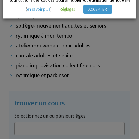
Nous utilisons des 'cookies' pour améliorer votre utilisation de notre site
rythmique seniors
(
en savoir plus
).
Réglages
ACCEPTER
rythmique adultes
solfège-mouvement adultes et seniors
rythmique à mon tempo
atelier mouvement pour adultes
chorale adultes et seniors
piano improvisation collectif seniors
rythmique et parkinson
trouver un cours
Sélectionnez un ou plusieurs âges