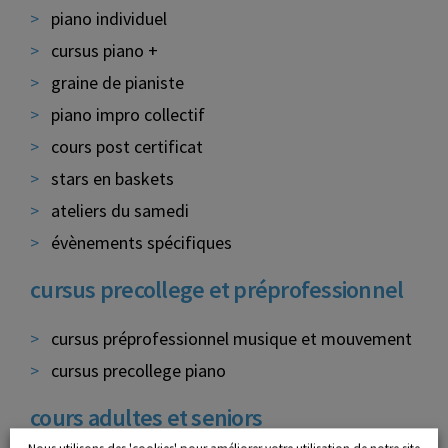
piano individuel
cursus piano +
graine de pianiste
piano impro collectif
cours post certificat
stars en baskets
ateliers du samedi
évènements spécifiques
cursus precollege et préprofessionnel
cursus préprofessionnel musique et mouvement
cursus precollege piano
cours adultes et seniors