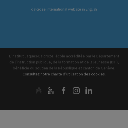
dalcroze international website in English
L’Institut Jaques-Dalcroze, école accréditée par le Département
de l’instruction publique, de la formation et de la jeunesse (DIP),
bénéficie du soutien de la République et canton de Genève.
Consultez notre charte d’utilisation des cookies.
ArtistiQua
CEGM
Facebook
Instagram
LinkedIn