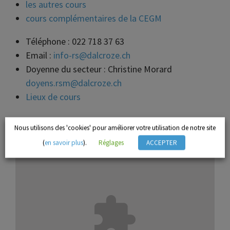
les autres cours
cours complémentaires de la CEGM
Téléphone : 022 718 37 63
Email :
info-rs@dalcroze.ch
Doyenne du secteur : Christine Morard
doyens.rsm@dalcroze.ch
Lieux de cours
Nous utilisons des 'cookies' pour améliorer votre utilisation de notre site
(
en savoir plus
).
Réglages
ACCEPTER