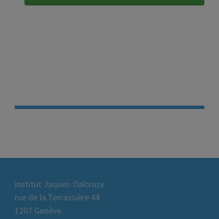
institut Jaques-Dalcroze
rue de la Terrassière 44
1207 Genève