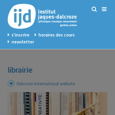
Passer
au
contenu
s’inscrire
horaires des cours
newsletter
librairie
Dalcroze international website