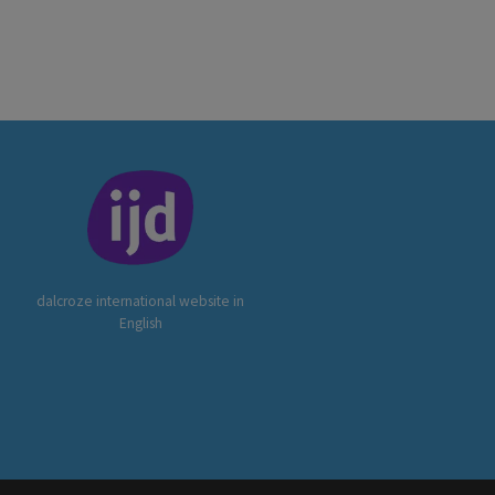
dalcroze international website in
English