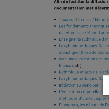
Afin de faciliter la diffusio
documentation met désormai
Trois conférences / Marie
Les fondements théoriques d
du rythmicien / Marie-Lau
Enseigner la rythmique dan
La rythmique Jaques-Dalcro
didactique (thèse de docto
Vers une application des pri
Bianco
(pdf)
Rythmique et arts de la s
La rythmique Jaques-Dalcro
Initiation au piano par l’imp
L’éducation corporelle dans
méthodes d’Emile Jaques‐D
Et caetera, les débuts de l