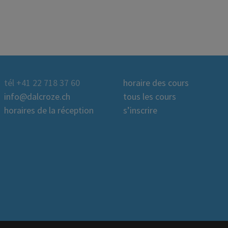
tél +41 22 718 37 60
horaire des cours
info@dalcroze.ch
tous les cours
horaires de la réception
s’inscrire