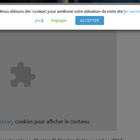
Nous utilisons des 'cookies' pour améliorer votre utilisation de notre site (
en savoir
 l’occasion de la célébration des 10 ans du secteur seniors
plus
).
Réglages
ACCEPTER
essary
cookies pour afficher le contenu.