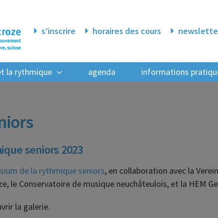
s’inscrire
horaires des cours
newslette
 et la rythmique
agenda
informations pratiqu
niors
ique seniors 2023
ium de la rythmique seniors
, en collaboration avec la Vere
ze, le Conservatoire de musique neuchâteulois, et la HEM G
rir la galerie.