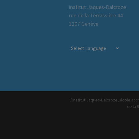
institut Jaques-Dalcroze
rue de la Terrassière 44
1207 Genève
L’Institut Jaques-Dalcroze, école accr
de la 