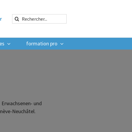
Rechercher:
r
es
formation pro
in Erwachsenen- und
enève-Neuchâtel.