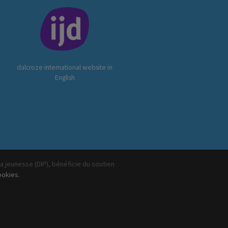
dalcroze international website in
English
la jeunesse (DIP), bénéficie du soutien
ookies.