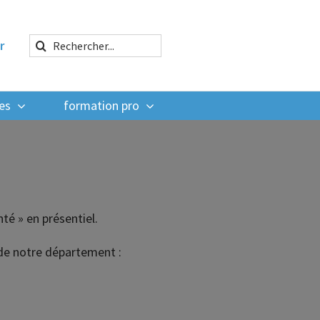
Rechercher:
r
es
formation pro
té » en présentiel.
de notre département :