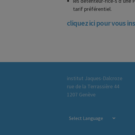
les détenteur-rice-s d’une 
tarif préférentiel.
cliquez ici pour vous ins
institut Jaques-Dalcroze
rue de la Terrassière 44
1207 Genève