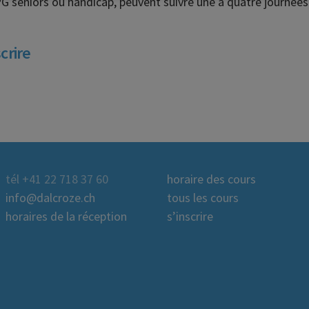
PG seniors ou handicap, peuvent suivre une à quatre journée
crire
tél +41 22 718 37 60
horaire des cours
info@dalcroze.ch
tous les cours
horaires de la réception
s’inscrire