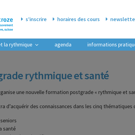
s’inscrire
horaires des cours
newslette
 et la rythmique
agenda
informations pratiqu
grade rythmique et santé
organise une nouvelle formation postgrade « rythmique et san
ra d’acquérir des connaissances dans les cinq thématiques 
 seniors
la santé