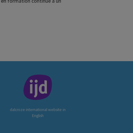
s en formation continue à un
dalcroze international website in
English