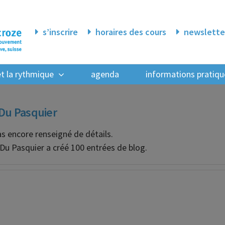
s’inscrire
horaires des cours
newslette
 et la rythmique
agenda
informations pratiqu
Du Pasquier
as encore renseigné de détails.
Du Pasquier a créé 100 entrées de blog.