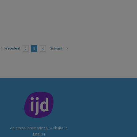
Précédent
Suivant
2
3
4
dalcroze international website in
English