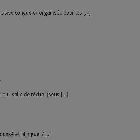
usive conçue et organisée pour les [...]
r
r
eu : salle de récital (sous [...]
dansé et bilingue / [...]