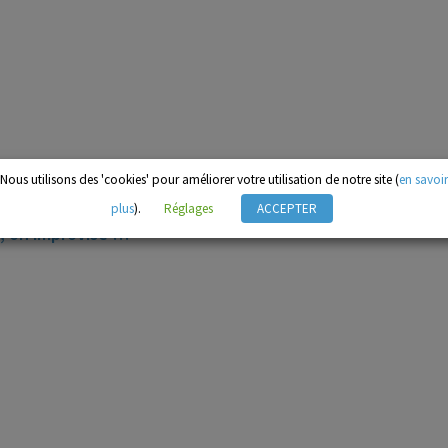
Nous utilisons des 'cookies' pour améliorer votre utilisation de notre site (
en savoir
plus
).
Réglages
ACCEPTER
, on improvise …