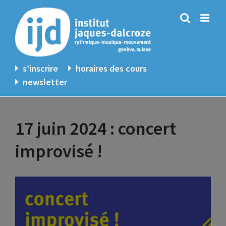
Passer
au
contenu
s’inscrire
horaires des cours
newsletter
17 juin 2024 : concert
improvisé !