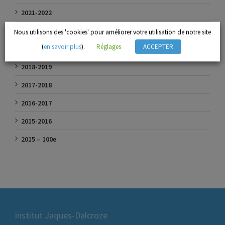
2021-2022
2020-2021
Nous utilisons des 'cookies' pour améliorer votre utilisation de notre site
(
en savoir plus
).
Réglages
ACCEPTER
2019-2020
2018-2019
2017-2018
2016-2017
2015-2016
2015 – 100e
institut Jaques-Dalcroze