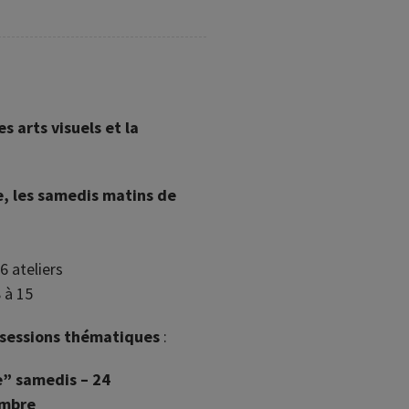
s arts visuels et la
e, les samedis matins de
 6 ateliers
 à 15
3 sessions thématiques
:
e” samedis – 24
embre