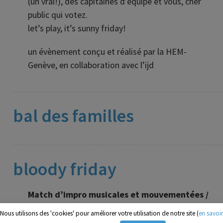
(un vrai!), des capitaines d’équipe et vous, cher
public qui votez.
let’s play, it’s sunny friday!
un évènement conçu et réalisé par la HEM-
Genève, en collaboration avec l’ijd
bal des familles
bloody friday
Match d’impro musicales et mouvementées /
ouvert à tous – entrée libre
Nous utilisons des 'cookies' pour améliorer votre utilisation de notre site (
en savoir
vendredi 7 décembre, 20h