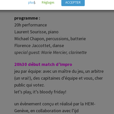
plus
).
Réglages
ACCEPTER
salle de spectacle ijd – bar et cocktail maison!
programme :
20h performance
Laurent Sourisse, piano
Michael Chapon, percussions, batterie
Florence Jaccottet, danse
special guest: Marie Mercier, clarinette
20h30 début match d’impro
jeu par équipe: avec un maître du jeu, un arbitre
(un vrai!), des capitaines d’équipe et vous, cher
public qui votez.
let’s play, it’s bloody friday!
un évènement conçu et réalisé par la HEM-
Genève, en collaboration avec l’ijd