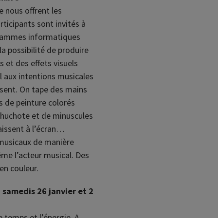
ue nous offrent les
ticipants sont invités à
grammes informatiques
 la possibilité de produire
 et des effets visuels
 aux intentions musicales
isent. On tape des mains
ts de peinture colorés
 chuchote et de minuscules
aissent à l’écran…
 musicaux de manière
ême l’acteur musical. Des
en couleur.
 samedis 26 janvier et 2
e temps et l’énergie. A