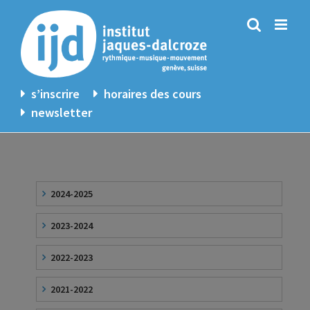
Passer
au
contenu
s’inscrire
horaires des cours
newsletter
2024-2025
2023-2024
2022-2023
2021-2022