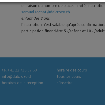
en raison du nombre de places limité, inscription
samuel.rochat@dalcroze.ch
enfant dès 8 ans
l’inscription n’est valable qu’après confirmation
participation financière: 5.-/enfant et 10.- /adult
tél +41 22 718 37 60
horaire des cours
info@dalcroze.ch
tous les cours
horaires de la réception
s’inscrire