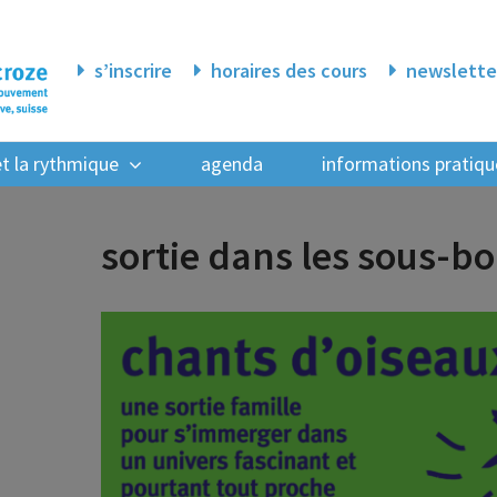
s’inscrire
horaires des cours
newslette
 et la rythmique
agenda
informations pratiqu
sortie dans les sous-bo