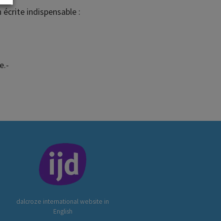
 écrite indispensable :
.
e.-
dalcroze international website in
English