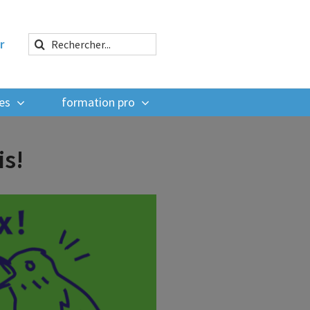
Rechercher:
r
es
formation pro
is!