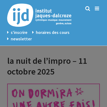
Passer
au
contenu
s’inscrire
horaires des cours
newsletter
la nuit de l’impro – 11
octobre 2025