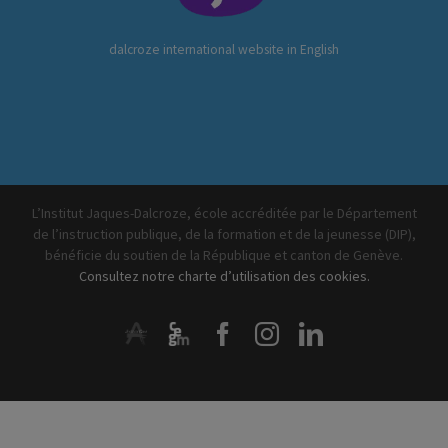
dalcroze international website in English
L’Institut Jaques-Dalcroze, école accréditée par le Département
de l’instruction publique, de la formation et de la jeunesse (DIP),
bénéficie du soutien de la République et canton de Genève.
Consultez notre charte d’utilisation des cookies.
ArtistiQua
CEGM
Facebook
Instagram
LinkedIn