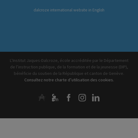
dalcroze international website in English
L’Institut Jaques-Dalcroze, école accréditée par le Département
de l’instruction publique, de la formation et de la jeunesse (DIP),
bénéficie du soutien de la République et canton de Genève.
Consultez notre charte d’utilisation des cookies.
ArtistiQua
CEGM
Facebook
Instagram
LinkedIn